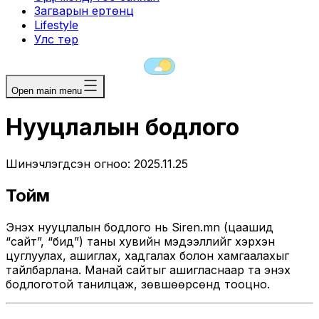
Загварын ертөнц
Lifestyle
Улс төр
Open main menu
Нууцлалын бодлого
Шинэчлэгдсэн огноо: 2025.11.25
Тойм
Энэхүү нууцлалын бодлого нь Siren.mn (цаашид
“сайт”, “бид”) таны хувийн мэдээллийг хэрхэн
цуглуулах, ашиглах, хадгалах болон хамгаалахыг
тайлбарлана. Манай сайтыг ашигласнаар та энэхүү
бодлоготой танилцаж, зөвшөөрсөнд тооцно.