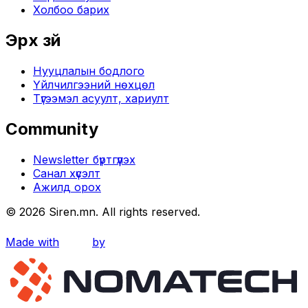
Холбоо барих
Эрх зүй
Нууцлалын бодлого
Үйлчилгээний нөхцөл
Түгээмэл асуулт, хариулт
Community
Newsletter бүртгүүлэх
Санал хүсэлт
Ажилд орох
©
2026
Siren.mn. All rights reserved.
Made with
by