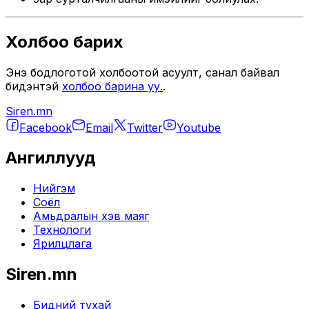
Холбоо барих
Энэ бодлоготой холбоотой асуулт, санал байвал
бидэнтэй
холбоо барина уу.
.
Siren.mn
Facebook
Email
Twitter
Youtube
Ангиллууд
Нийгэм
Соёл
Амьдралын хэв маяг
Технологи
Ярилцлага
Siren.mn
Бидний тухай