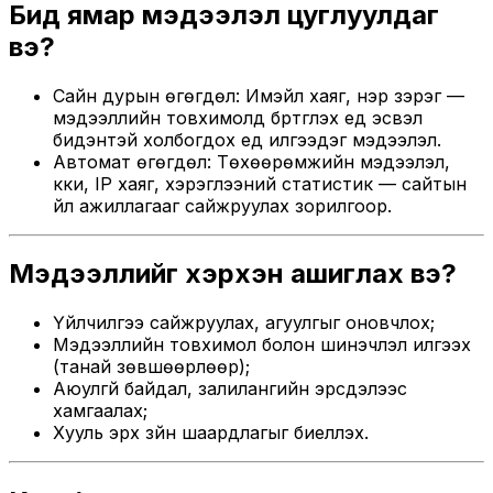
Бид ямар мэдээлэл цуглуулдаг
вэ?
Сайн дурын өгөгдөл: Имэйл хаяг, нэр зэрэг —
мэдээллийн товхимолд бүртгүүлэх үед эсвэл
бидэнтэй холбогдох үед илгээдэг мэдээлэл.
Автомат өгөгдөл: Төхөөрөмжийн мэдээлэл,
күүки, IP хаяг, хэрэглээний статистик — сайтын
үйл ажиллагааг сайжруулах зорилгоор.
Мэдээллийг хэрхэн ашиглах вэ?
Үйлчилгээ сайжруулах, агуулгыг оновчлох;
Мэдээллийн товхимол болон шинэчлэл илгээх
(танай зөвшөөрлөөр);
Аюулгүй байдал, залилангийн эрсдэлээс
хамгаалах;
Хууль эрх зүйн шаардлагыг биелүүлэх.