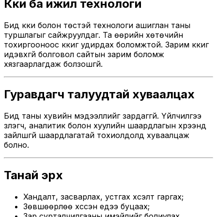
Күүки ба ижил технологи
Бид күүки болон төстэй технологи ашиглан таны
туршлагыг сайжруулдаг. Та өөрийн хөтөчийн
тохиргооноос күүкиг удирдах боломжтой. Зарим күүкиг
идэвхгүй болговол сайтын зарим боломж
хязгаарлагдаж болзошгүй.
Гуравдагч талуудтай хуваалцах
Бид таны хувийн мэдээллийг зардаггүй. Үйлчилгээ
үзүүлэгч, аналитик болон хуулийн шаардлагын хүрээнд
зайлшгүй шаардлагатай тохиолдолд хуваалцаж
болно.
Танай эрх
Хандалт, засварлах, устгах хүсэлт гаргах;
Зөвшөөрлөө хүссэн үедээ буцаах;
Зар сурталчилгааны имэйлийг болиулах.